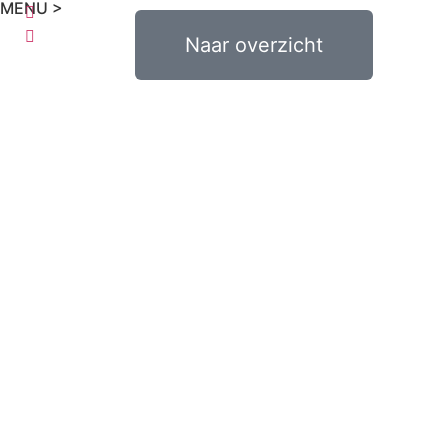
MENU >
€
0,00
Naar overzicht
0