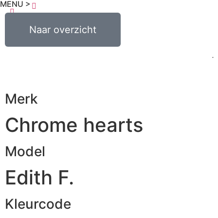
MENU >
€
0,00
Naar overzicht
0
Merk
Chrome hearts
Model
Edith F.
Kleurcode