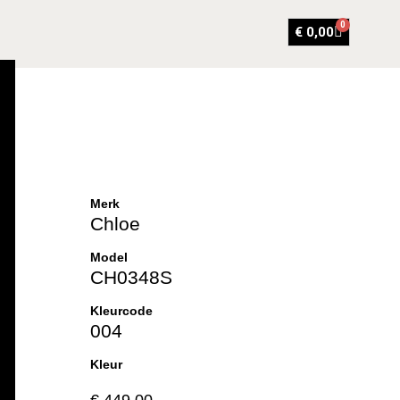
0
€
0,00
Merk
Chloe
Model
CH0348S
Kleurcode
004
Kleur