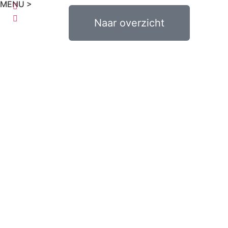
MENU >
€
0,00
Naar overzicht
0