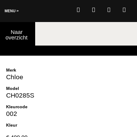
MENU >
0
Naar
€
0,00
overzicht
Merk
Chloe
Model
CH0285S
Kleurcode
002
Kleur