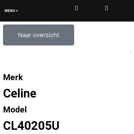
MENU >
0
€
0,00
Naar overzicht
Merk
Celine
Model
CL40205U