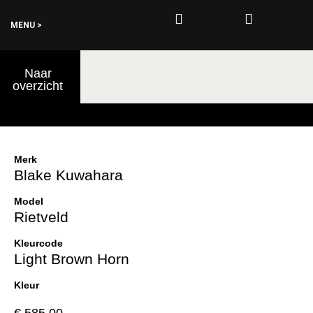
MENU >
0
Naar
€
0,00
overzicht
Merk
Blake Kuwahara
Model
Rietveld
Kleurcode
Light Brown Horn
Kleur