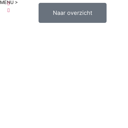
MENU >
€
0,00
Naar overzicht
0