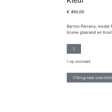
Kleur
€
460,00
Barton Perreira, model 
bruine glasrand en brui
1 op voorraad
Terug naar overzicht