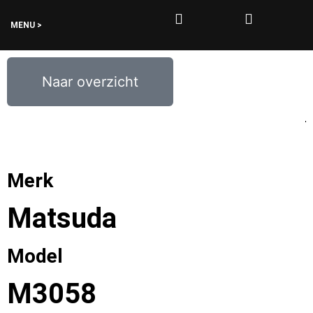
MENU >
0
€
0,00
Naar overzicht
Merk
Matsuda
Model
M3058