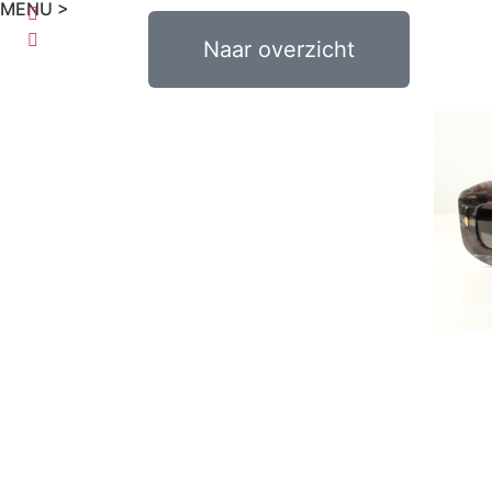
MENU >
0
€
0,00
Naar overzicht