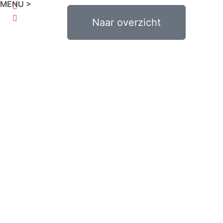
MENU >
€
0,00
Naar overzicht
0