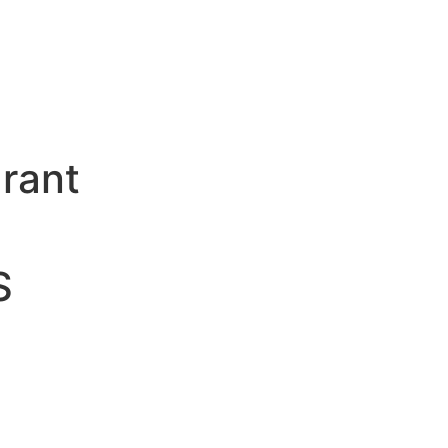
rant
S