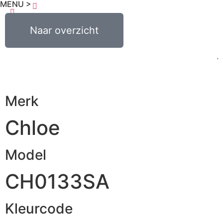
MENU >
€
0,00
Naar overzicht
0
Merk
Chloe
Model
CH0133SA
Kleurcode